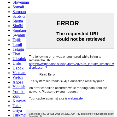
Slovenian
Somali
Samoan
Scots Gaelic
Shona
Sindhi
Sundanese
Swahili
Tajik
Tamil
Telugu
Thai
Ukrainian
Urdu
Uzbek
Vietnamese
Welsh
Xhosa
Yiddish
Yoruba
Zulu
Kinyarwanda
Tatar
Oriya
Turkmen