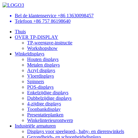
Bel de klantenservice
+86 13630098457
Telefoon
+86 757 86198640
Thuis
OVER TP-DISPLAY
TP-weergave-instructie
Workshopshow
Winkeldisplays
Houten displays
Metalen displays
Acryl displays
Vloerdisplays
Spinners
POS-displays
Enkelzijdige displays
Dubbelzijdige displays
4-zijdige displays
Toonbankdisplay
Presentatieplanken
Winkelinterieurontwerp
Industriële armaturen
Displays voor speelgoed-, baby- en dierenwinkels
Gezondheids- en schoonheidsdisplays