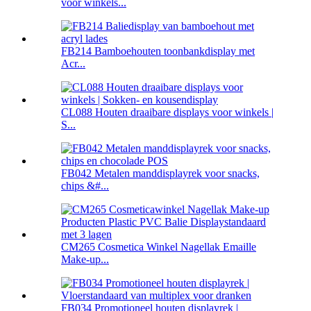
voor winkels...
FB214 Bamboehouten toonbankdisplay met
Acr...
CL088 Houten draaibare displays voor winkels |
S...
FB042 Metalen manddisplayrek voor snacks,
chips &#...
CM265 Cosmetica Winkel Nagellak Emaille
Make-up...
FB034 Promotioneel houten displayrek |