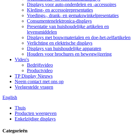
Displays voor auto-onderdelen en -accessoires
Kleding- en accessoirepresentaties
Voedings-, drank- en gemakswinkelpresentaties
Consumentenelektronica-displays
Presentatie van huishoudelijke artikelen en
levensmiddelen
Displays met bouwmaterialen en doe-het-zelfartikelen
Verlichting en elektrische displays
Displays van huishoudelijke apparaten
Houders voor brochures en bewegwijzering
Video's
Bedrijfsvideo
Productvideo
TP Display Nieuws
Neem contact met ons op
Veelgestelde vragen
English
Thuis
Producten weergeven
Enkelzijdige displays
Categorieën