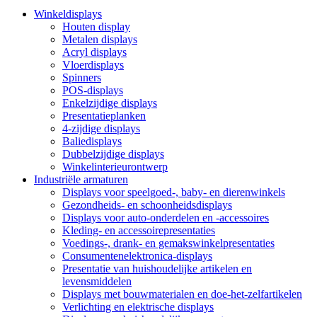
Winkeldisplays
Houten display
Metalen displays
Acryl displays
Vloerdisplays
Spinners
POS-displays
Enkelzijdige displays
Presentatieplanken
4-zijdige displays
Baliedisplays
Dubbelzijdige displays
Winkelinterieurontwerp
Industriële armaturen
Displays voor speelgoed-, baby- en dierenwinkels
Gezondheids- en schoonheidsdisplays
Displays voor auto-onderdelen en -accessoires
Kleding- en accessoirepresentaties
Voedings-, drank- en gemakswinkelpresentaties
Consumentenelektronica-displays
Presentatie van huishoudelijke artikelen en
levensmiddelen
Displays met bouwmaterialen en doe-het-zelfartikelen
Verlichting en elektrische displays