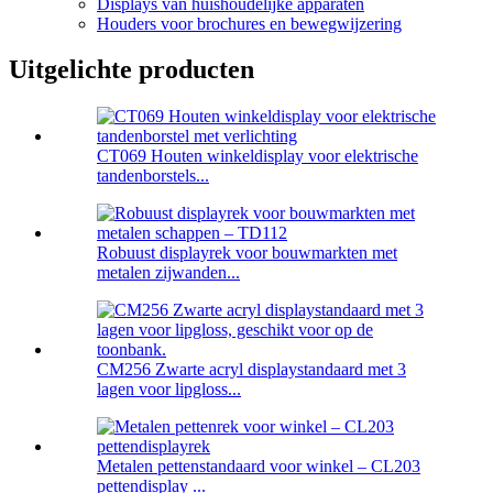
Displays van huishoudelijke apparaten
Houders voor brochures en bewegwijzering
Uitgelichte producten
CT069 Houten winkeldisplay voor elektrische
tandenborstels...
Robuust displayrek voor bouwmarkten met
metalen zijwanden...
CM256 Zwarte acryl displaystandaard met 3
lagen voor lipgloss...
Metalen pettenstandaard voor winkel – CL203
pettendisplay ...