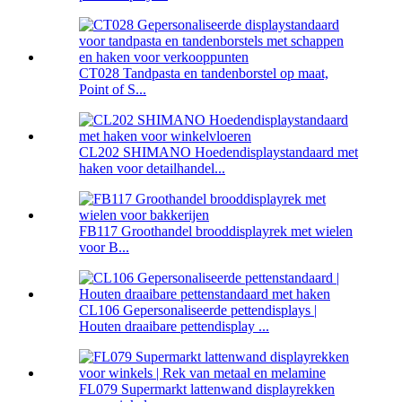
CT028 Tandpasta en tandenborstel op maat,
Point of S...
CL202 SHIMANO Hoedendisplaystandaard met
haken voor detailhandel...
FB117 Groothandel brooddisplayrek met wielen
voor B...
CL106 Gepersonaliseerde pettendisplays |
Houten draaibare pettendisplay ...
FL079 Supermarkt lattenwand displayrekken