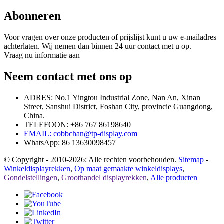
Abonneren
Voor vragen over onze producten of prijslijst kunt u uw e-mailadres
achterlaten. Wij nemen dan binnen 24 uur contact met u op.
Vraag nu informatie aan
Neem contact met ons op
ADRES: No.1 Yingtou Industrial Zone, Nan An, Xinan
Street, Sanshui District, Foshan City, provincie Guangdong,
China.
TELEFOON: +86 767 86198640
EMAIL:
cobbchan@tp-display.com
WhatsApp: 86 13630098457
© Copyright - 2010-2026: Alle rechten voorbehouden.
Sitemap
-
Winkeldisplayrekken
,
Op maat gemaakte winkeldisplays
,
Gondelstellingen
,
Groothandel displayrekken
,
Alle producten