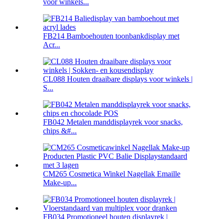
voor winkels...
FB214 Bamboehouten toonbankdisplay met
Acr...
CL088 Houten draaibare displays voor winkels |
S...
FB042 Metalen manddisplayrek voor snacks,
chips &#...
CM265 Cosmetica Winkel Nagellak Emaille
Make-up...
FB034 Promotioneel houten displayrek |