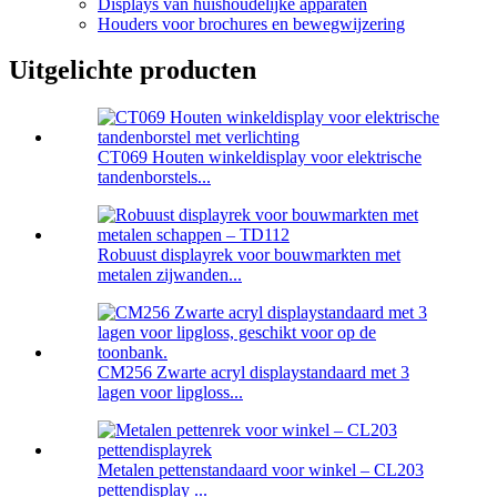
Displays van huishoudelijke apparaten
Houders voor brochures en bewegwijzering
Uitgelichte producten
CT069 Houten winkeldisplay voor elektrische
tandenborstels...
Robuust displayrek voor bouwmarkten met
metalen zijwanden...
CM256 Zwarte acryl displaystandaard met 3
lagen voor lipgloss...
Metalen pettenstandaard voor winkel – CL203
pettendisplay ...