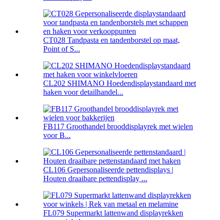
CT028 Tandpasta en tandenborstel op maat,
Point of S...
CL202 SHIMANO Hoedendisplaystandaard met
haken voor detailhandel...
FB117 Groothandel brooddisplayrek met wielen
voor B...
CL106 Gepersonaliseerde pettendisplays |
Houten draaibare pettendisplay ...
FL079 Supermarkt lattenwand displayrekken