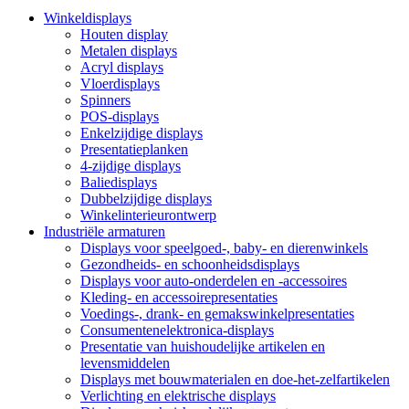
Winkeldisplays
Houten display
Metalen displays
Acryl displays
Vloerdisplays
Spinners
POS-displays
Enkelzijdige displays
Presentatieplanken
4-zijdige displays
Baliedisplays
Dubbelzijdige displays
Winkelinterieurontwerp
Industriële armaturen
Displays voor speelgoed-, baby- en dierenwinkels
Gezondheids- en schoonheidsdisplays
Displays voor auto-onderdelen en -accessoires
Kleding- en accessoirepresentaties
Voedings-, drank- en gemakswinkelpresentaties
Consumentenelektronica-displays
Presentatie van huishoudelijke artikelen en
levensmiddelen
Displays met bouwmaterialen en doe-het-zelfartikelen
Verlichting en elektrische displays