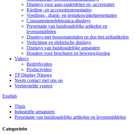
Displays voor auto-onderdelen en -accessoires
Kleding- en accessoirepresentaties
Voedings-, drank- en gemakswinkelpresentaties
Consumentenelektronica-displays
Presentatie van huishoudelijke artikelen en
levensmiddelen
Displays met bouwmaterialen en doe-het-zelfartikelen
Verlichting en elektrische displays
Displays van huishoudelijke apparaten
Houders voor brochures en bewegwijzering
Video's
Bedrijfsvideo
Productvideo
TP Display Nieuws
Neem contact met ons op
Veelgestelde vragen
English
Thuis
Industriële armaturen
Presentatie van huishoudelijke artikelen en levensmiddelen
Categorieën