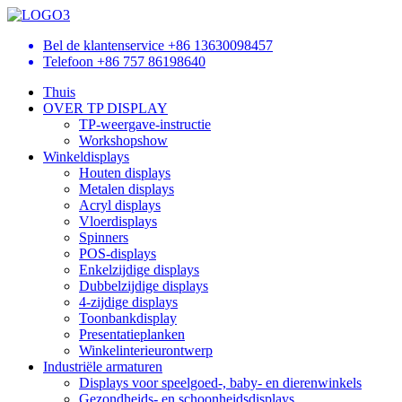
Bel de klantenservice
+86 13630098457
Telefoon
+86 757 86198640
Thuis
OVER TP DISPLAY
TP-weergave-instructie
Workshopshow
Winkeldisplays
Houten displays
Metalen displays
Acryl displays
Vloerdisplays
Spinners
POS-displays
Enkelzijdige displays
Dubbelzijdige displays
4-zijdige displays
Toonbankdisplay
Presentatieplanken
Winkelinterieurontwerp
Industriële armaturen
Displays voor speelgoed-, baby- en dierenwinkels
Gezondheids- en schoonheidsdisplays