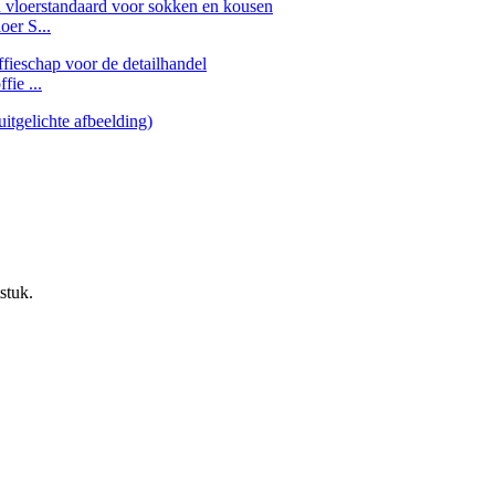
oer S...
ie ...
stuk.