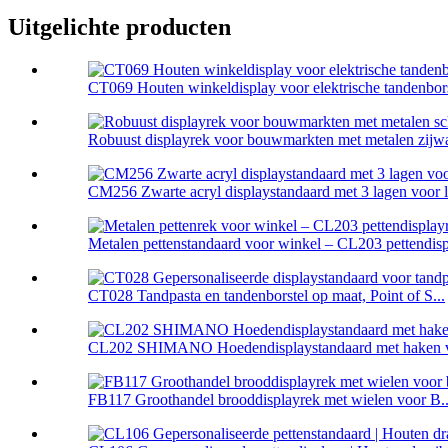
Uitgelichte producten
CT069 Houten winkeldisplay voor elektrische tandenborst
Robuust displayrek voor bouwmarkten met metalen zijwa
CM256 Zwarte acryl displaystandaard met 3 lagen voor li
Metalen pettenstandaard voor winkel – CL203 pettendispl
CT028 Tandpasta en tandenborstel op maat, Point of S...
CL202 SHIMANO Hoedendisplaystandaard met haken voo
FB117 Groothandel brooddisplayrek met wielen voor B..