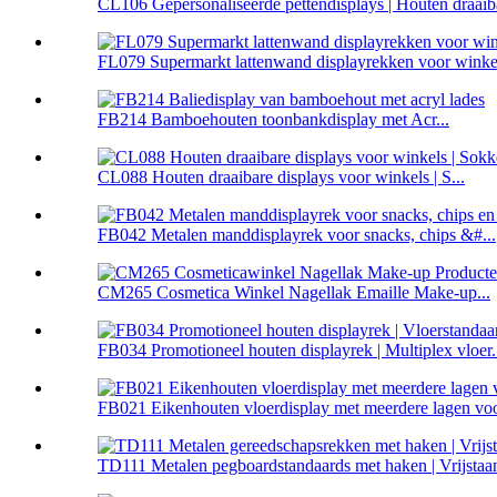
CL106 Gepersonaliseerde pettendisplays | Houten draaibar
FL079 Supermarkt lattenwand displayrekken voor winkel
FB214 Bamboehouten toonbankdisplay met Acr...
CL088 Houten draaibare displays voor winkels | S...
FB042 Metalen manddisplayrek voor snacks, chips &#...
CM265 Cosmetica Winkel Nagellak Emaille Make-up...
FB034 Promotioneel houten displayrek | Multiplex vloer.
FB021 Eikenhouten vloerdisplay met meerdere lagen voo
TD111 Metalen pegboardstandaards met haken | Vrijstaan