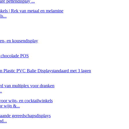
e pettendisplay ...
s...
..
r wijn &...
d...