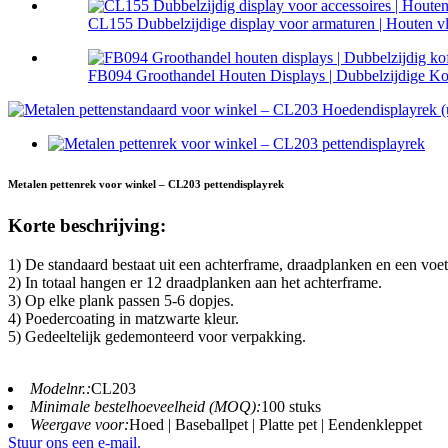
CL155 Dubbelzijdige display voor armaturen | Houten vl
FB094 Groothandel Houten Displays | Dubbelzijdige Koff
Metalen pettenrek voor winkel – CL203 pettendisplayrek
Korte beschrijving:
1) De standaard bestaat uit een achterframe, draadplanken en een voet
2) In totaal hangen er 12 draadplanken aan het achterframe.
3) Op elke plank passen 5-6 dopjes.
4) Poedercoating in matzwarte kleur.
5) Gedeeltelijk gedemonteerd voor verpakking.
Modelnr.:
CL203
Minimale bestelhoeveelheid (MOQ):
100 stuks
Weergave voor:
Hoed | Baseballpet | Platte pet | Eendenkleppet
Stuur ons een e-mail.