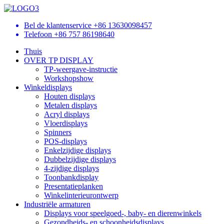
Bel de klantenservice
+86 13630098457
Telefoon
+86 757 86198640
Thuis
OVER TP DISPLAY
TP-weergave-instructie
Workshopshow
Winkeldisplays
Houten displays
Metalen displays
Acryl displays
Vloerdisplays
Spinners
POS-displays
Enkelzijdige displays
Dubbelzijdige displays
4-zijdige displays
Toonbankdisplay
Presentatieplanken
Winkelinterieurontwerp
Industriële armaturen
Displays voor speelgoed-, baby- en dierenwinkels
Gezondheids- en schoonheidsdisplays