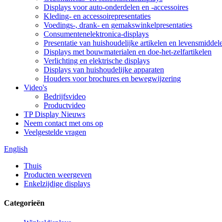
Displays voor auto-onderdelen en -accessoires
Kleding- en accessoirepresentaties
Voedings-, drank- en gemakswinkelpresentaties
Consumentenelektronica-displays
Presentatie van huishoudelijke artikelen en levensmiddel
Displays met bouwmaterialen en doe-het-zelfartikelen
Verlichting en elektrische displays
Displays van huishoudelijke apparaten
Houders voor brochures en bewegwijzering
Video's
Bedrijfsvideo
Productvideo
TP Display Nieuws
Neem contact met ons op
Veelgestelde vragen
English
Thuis
Producten weergeven
Enkelzijdige displays
Categorieën