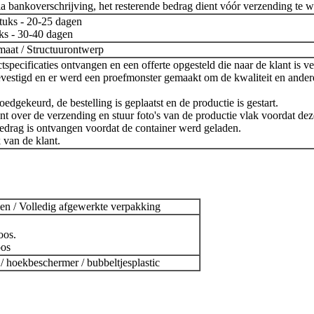
a bankoverschrijving, het resterende bedrag dient vóór verzending te w
tuks - 20-25 dagen
ks - 30-40 dagen
maat / Structuurontwerp
tspecificaties ontvangen en een offerte opgesteld die naar de klant is v
evestigd en er werd een proefmonster gemaakt om de kwaliteit en andere
oedgekeurd, de bestelling is geplaatst en de productie is gestart.
nt over de verzending en stuur foto's van de productie vlak voordat deze
bedrag is ontvangen voordat de container werd geladen.
 van de klant.
en / Volledig afgewerkte verpakking
oos.
oos
 / hoekbeschermer / bubbeltjesplastic