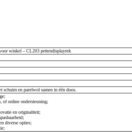
 voor winkel – CL203 pettendisplayrek
et schuim en parelwol samen in één doos.
ge;
 of online ondersteuning;
vatie en originaliteit;
pasbaarheid;
n diverse opties;
ie;