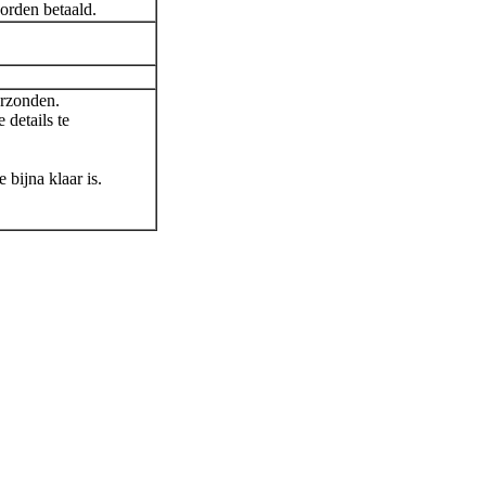
orden betaald.
erzonden.
 details te
 bijna klaar is.