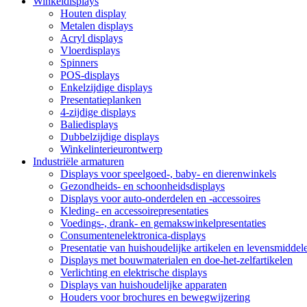
Winkeldisplays
Houten display
Metalen displays
Acryl displays
Vloerdisplays
Spinners
POS-displays
Enkelzijdige displays
Presentatieplanken
4-zijdige displays
Baliedisplays
Dubbelzijdige displays
Winkelinterieurontwerp
Industriële armaturen
Displays voor speelgoed-, baby- en dierenwinkels
Gezondheids- en schoonheidsdisplays
Displays voor auto-onderdelen en -accessoires
Kleding- en accessoirepresentaties
Voedings-, drank- en gemakswinkelpresentaties
Consumentenelektronica-displays
Presentatie van huishoudelijke artikelen en levensmiddel
Displays met bouwmaterialen en doe-het-zelfartikelen
Verlichting en elektrische displays
Displays van huishoudelijke apparaten
Houders voor brochures en bewegwijzering