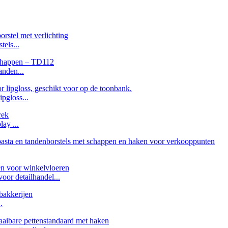
els...
nden...
pgloss...
ay ...
r detailhandel...
.