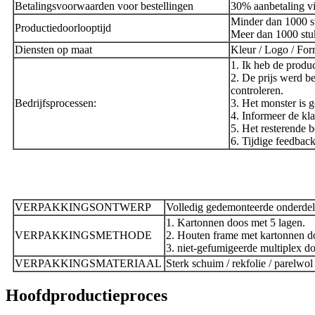
Betalingsvoorwaarden voor bestellingen
30% aanbetaling vi
Minder dan 1000 s
Productiedoorlooptijd
Meer dan 1000 stu
Diensten op maat
Kleur / Logo / For
1. Ik heb de produc
2. De prijs werd b
controleren.
Bedrijfsprocessen:
3. Het monster is g
4. Informeer de kla
5. Het resterende 
6. Tijdige feedback
VERPAKKINGSONTWERP
Volledig gedemonteerde onderdel
1. Kartonnen doos met 5 lagen.
VERPAKKINGSMETHODE
2. Houten frame met kartonnen d
3. niet-gefumigeerde multiplex d
VERPAKKINGSMATERIAAL
Sterk schuim / rekfolie / parelwol
Hoofdproductieproces