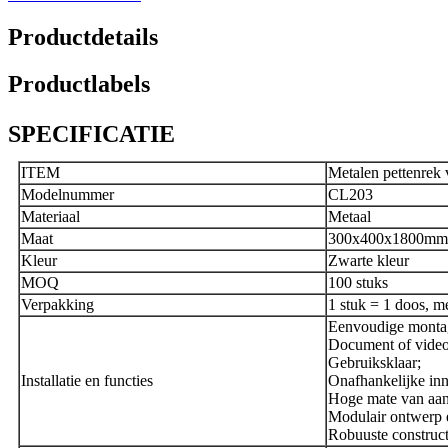
Productdetails
Productlabels
SPECIFICATIE
ITEM
Metalen pettenrek
Modelnummer
CL203
Materiaal
Metaal
Maat
300x400x1800mm
Kleur
Zwarte kleur
MOQ
100 stuks
Verpakking
1 stuk = 1 doos, m
Eenvoudige monta
Document of video,
Gebruiksklaar;
Installatie en functies
Onafhankelijke inno
Hoge mate van aan
Modulair ontwerp e
Robuuste construct