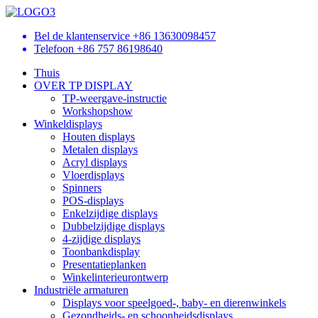
Bel de klantenservice
+86 13630098457
Telefoon
+86 757 86198640
Thuis
OVER TP DISPLAY
TP-weergave-instructie
Workshopshow
Winkeldisplays
Houten displays
Metalen displays
Acryl displays
Vloerdisplays
Spinners
POS-displays
Enkelzijdige displays
Dubbelzijdige displays
4-zijdige displays
Toonbankdisplay
Presentatieplanken
Winkelinterieurontwerp
Industriële armaturen
Displays voor speelgoed-, baby- en dierenwinkels
Gezondheids- en schoonheidsdisplays