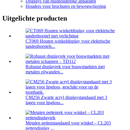
Displays van huishoudelijke apparaten
Houders voor brochures en bewegwijzering
Uitgelichte producten
CT069 Houten winkeldisplay voor elektrische
tandenborstels...
Robuust displayrek voor bouwmarkten met
metalen zijwanden...
CM256 Zwarte acryl displaystandaard met 3
lagen voor lipgloss...
Metalen pettenstandaard voor winkel – CL203
pettendisplay ...