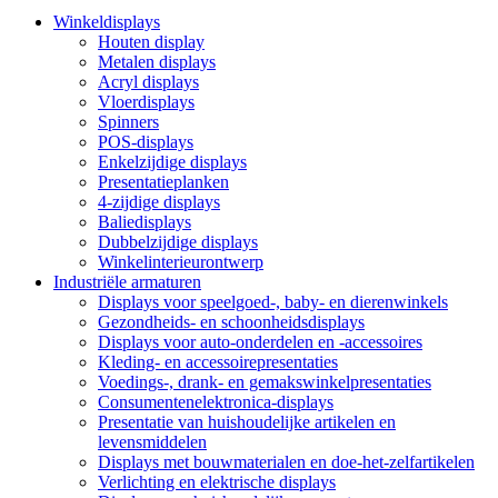
Winkeldisplays
Houten display
Metalen displays
Acryl displays
Vloerdisplays
Spinners
POS-displays
Enkelzijdige displays
Presentatieplanken
4-zijdige displays
Baliedisplays
Dubbelzijdige displays
Winkelinterieurontwerp
Industriële armaturen
Displays voor speelgoed-, baby- en dierenwinkels
Gezondheids- en schoonheidsdisplays
Displays voor auto-onderdelen en -accessoires
Kleding- en accessoirepresentaties
Voedings-, drank- en gemakswinkelpresentaties
Consumentenelektronica-displays
Presentatie van huishoudelijke artikelen en
levensmiddelen
Displays met bouwmaterialen en doe-het-zelfartikelen
Verlichting en elektrische displays