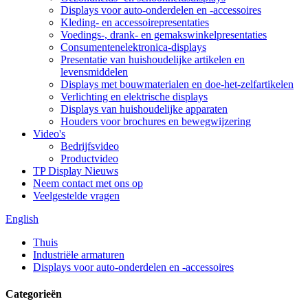
Displays voor auto-onderdelen en -accessoires
Kleding- en accessoirepresentaties
Voedings-, drank- en gemakswinkelpresentaties
Consumentenelektronica-displays
Presentatie van huishoudelijke artikelen en
levensmiddelen
Displays met bouwmaterialen en doe-het-zelfartikelen
Verlichting en elektrische displays
Displays van huishoudelijke apparaten
Houders voor brochures en bewegwijzering
Video's
Bedrijfsvideo
Productvideo
TP Display Nieuws
Neem contact met ons op
Veelgestelde vragen
English
Thuis
Industriële armaturen
Displays voor auto-onderdelen en -accessoires
Categorieën