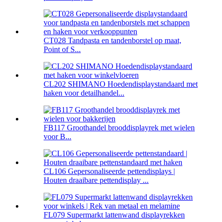
CT028 Tandpasta en tandenborstel op maat,
Point of S...
CL202 SHIMANO Hoedendisplaystandaard met
haken voor detailhandel...
FB117 Groothandel brooddisplayrek met wielen
voor B...
CL106 Gepersonaliseerde pettendisplays |
Houten draaibare pettendisplay ...
FL079 Supermarkt lattenwand displayrekken