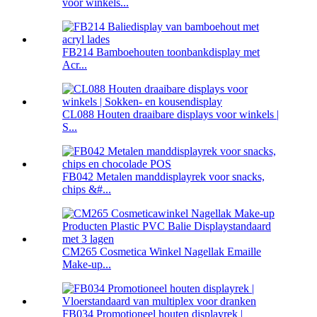
voor winkels...
FB214 Bamboehouten toonbankdisplay met
Acr...
CL088 Houten draaibare displays voor winkels |
S...
FB042 Metalen manddisplayrek voor snacks,
chips &#...
CM265 Cosmetica Winkel Nagellak Emaille
Make-up...
FB034 Promotioneel houten displayrek |