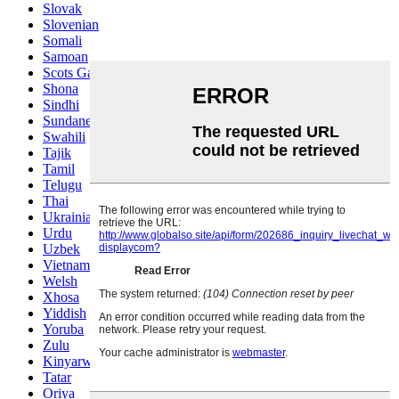
Slovak
Slovenian
Somali
Samoan
Scots Gaelic
Shona
Sindhi
Sundanese
Swahili
Tajik
Tamil
Telugu
Thai
Ukrainian
Urdu
Uzbek
Vietnamese
Welsh
Xhosa
Yiddish
Yoruba
Zulu
Kinyarwanda
Tatar
Oriya