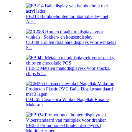
FB214 Bamboehouten toonbankdisplay met
Acr...
CL088 Houten draaibare displays voor winkels |
S...
FB042 Metalen manddisplayrek voor snacks,
chips &#...
CM265 Cosmetica Winkel Nagellak Emaille
Make-up...
FB034 Promotioneel houten displayrek |
Multiplex vloer...