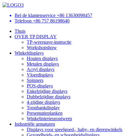
Bel de klantenservice
+86 13630098457
Telefoon
+86 757 86198640
Thuis
OVER TP DISPLAY
TP-weergave-instructie
Workshopshow
Winkeldisplays
Houten displays
Metalen displays
Acryl displays
Vloerdisplays
Spinners
POS-displays
Enkelzijdige displays
Dubbelzijdige displays
4-zijdige displays
Toonbankdisplay
Presentatieplanken
Winkelinterieurontwerp
Industriële armaturen
Displays voor speelgoed-, baby- en dierenwinkels
Gezondheids- en schoonheidsdisplays