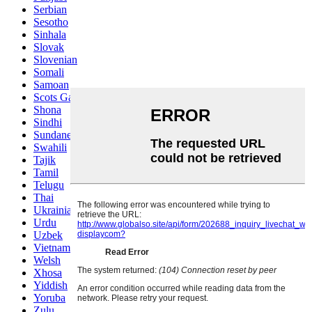
Serbian
Sesotho
Sinhala
Slovak
Slovenian
Somali
Samoan
Scots Gaelic
Shona
Sindhi
Sundanese
Swahili
Tajik
Tamil
Telugu
Thai
Ukrainian
Urdu
Uzbek
Vietnamese
Welsh
Xhosa
Yiddish
Yoruba
Zulu