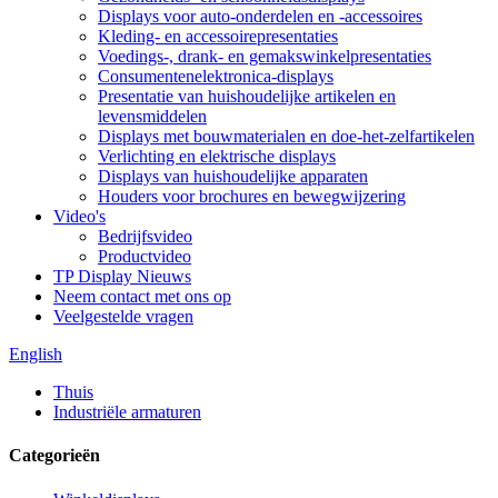
Displays voor auto-onderdelen en -accessoires
Kleding- en accessoirepresentaties
Voedings-, drank- en gemakswinkelpresentaties
Consumentenelektronica-displays
Presentatie van huishoudelijke artikelen en
levensmiddelen
Displays met bouwmaterialen en doe-het-zelfartikelen
Verlichting en elektrische displays
Displays van huishoudelijke apparaten
Houders voor brochures en bewegwijzering
Video's
Bedrijfsvideo
Productvideo
TP Display Nieuws
Neem contact met ons op
Veelgestelde vragen
English
Thuis
Industriële armaturen
Categorieën