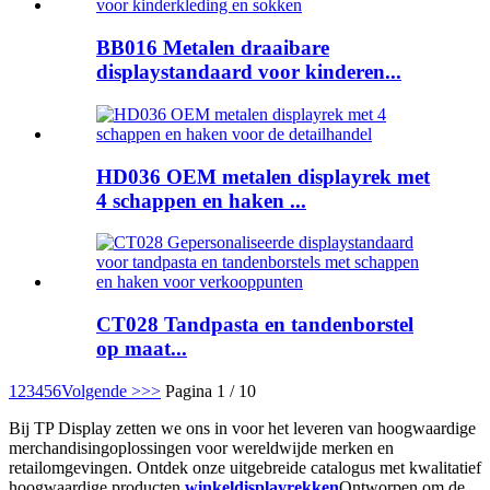
BB016 Metalen draaibare
displaystandaard voor kinderen...
HD036 OEM metalen displayrek met
4 schappen en haken ...
CT028 Tandpasta en tandenborstel
op maat...
1
2
3
4
5
6
Volgende >
>>
Pagina 1 / 10
Bij TP Display zetten we ons in voor het leveren van hoogwaardige
merchandisingoplossingen voor wereldwijde merken en
retailomgevingen. Ontdek onze uitgebreide catalogus met kwalitatief
hoogwaardige producten.
winkeldisplayrekken
Ontworpen om de