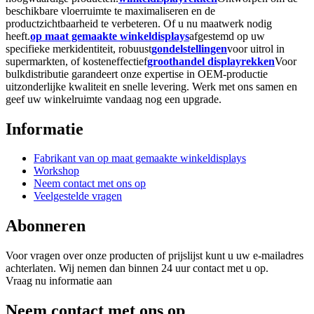
beschikbare vloerruimte te maximaliseren en de
productzichtbaarheid te verbeteren. Of u nu maatwerk nodig
heeft.
op maat gemaakte winkeldisplays
afgestemd op uw
specifieke merkidentiteit, robuust
gondelstellingen
voor uitrol in
supermarkten, of kosteneffectief
groothandel displayrekken
Voor
bulkdistributie garandeert onze expertise in OEM-productie
uitzonderlijke kwaliteit en snelle levering. Werk met ons samen en
geef uw winkelruimte vandaag nog een upgrade.
Informatie
Fabrikant van op maat gemaakte winkeldisplays
Workshop
Neem contact met ons op
Veelgestelde vragen
Abonneren
Voor vragen over onze producten of prijslijst kunt u uw e-mailadres
achterlaten. Wij nemen dan binnen 24 uur contact met u op.
Vraag nu informatie aan
Neem contact met ons op