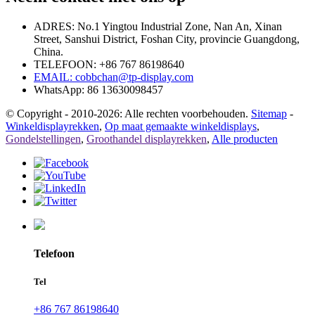
ADRES: No.1 Yingtou Industrial Zone, Nan An, Xinan
Street, Sanshui District, Foshan City, provincie Guangdong,
China.
TELEFOON: +86 767 86198640
EMAIL:
cobbchan@tp-display.com
WhatsApp: 86 13630098457
© Copyright - 2010-2026: Alle rechten voorbehouden.
Sitemap
-
Winkeldisplayrekken
,
Op maat gemaakte winkeldisplays
,
Gondelstellingen
,
Groothandel displayrekken
,
Alle producten
Telefoon
Tel
+86 767 86198640