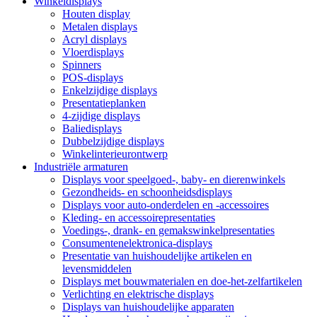
Winkeldisplays
Houten display
Metalen displays
Acryl displays
Vloerdisplays
Spinners
POS-displays
Enkelzijdige displays
Presentatieplanken
4-zijdige displays
Baliedisplays
Dubbelzijdige displays
Winkelinterieurontwerp
Industriële armaturen
Displays voor speelgoed-, baby- en dierenwinkels
Gezondheids- en schoonheidsdisplays
Displays voor auto-onderdelen en -accessoires
Kleding- en accessoirepresentaties
Voedings-, drank- en gemakswinkelpresentaties
Consumentenelektronica-displays
Presentatie van huishoudelijke artikelen en
levensmiddelen
Displays met bouwmaterialen en doe-het-zelfartikelen
Verlichting en elektrische displays
Displays van huishoudelijke apparaten